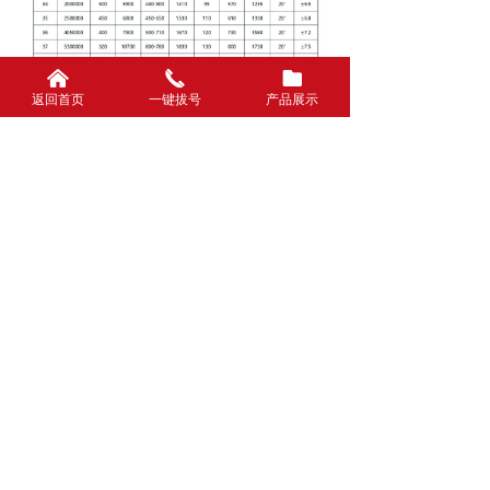
낀
끅
뀕
返回首页
一键拔号
产品展示
前一个：
无
ꄴ
后一个：
A-3 SJM型双型弹性膜片联轴器
ꄲ
联系我们
CONTACT
上海奔万传动机械设备有限公司
联 系 人：周经理