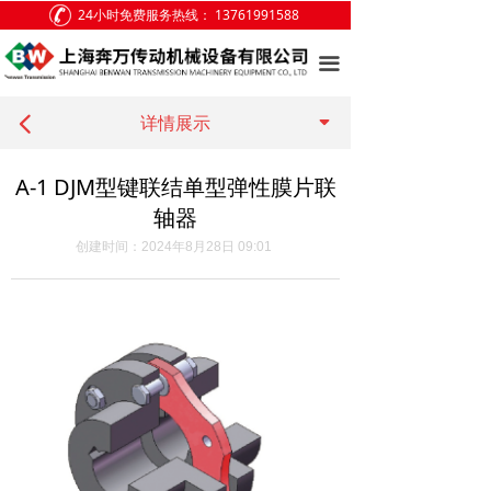
24小时免费服务热线：
13761991588
网站首页
끀
关于我们
끙
产品展示
详情展示
넳
客户案例
A-1 DJM型键联结单型弹性膜片联
轴器
新闻中心
创建时间：
2024年8月28日
09:01
访客留言
联系我们