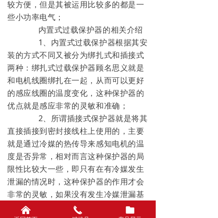
较方便，但是其被运用比较多的都是一
些小功率电气；
内置式过载保护器的相关介绍
1、内置式过载保护器根据其安
装的方式不同又被分为绑扎式和插接式
两种：绑扎式过载保护器顾名思义就是
和电机线圈绑扎在一起，从而可以更好
的感应线圈的温度变化，这种保护器的
优点就是感应非常的灵敏和准确；
2、所谓插接式保护器就是将其
直接插接到密封接线柱上使用的，主要
就是通过冷媒的热传导来感知电机的温
度是否异常，相对而言这种保护器的局
限性比较大一些，即只有在有冷媒发生
泄漏的情况时，这种保护器的作用才会
非常的灵敏，如果没有发生冷媒泄漏基
本上就形同虚设。
낀
끅
뀕